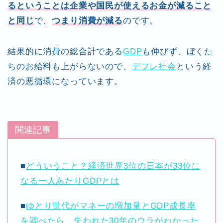
るということは企業や国民が使えるお金が減ること
と同じ
で、
つまり消費が減る
のです。
結果的に消費の総合計である
GDP
も伸びず、ぼくた
ちのお給料も上がらないので、
デフレ社会
という経
済の悪循環になっています。
関連記事
■
どういうこと？経済世界3位の日本が33位に
なる一人あたりGDPとは
■
ゆとり世代がマネーの増加量とGDP成長率
を調べたら、失われた30年のウラがわかった