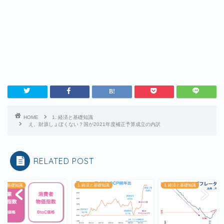
HOME
1. 経済と基礎知識
え、財源しょぼくない？国が2021年度補正予算成立の内訳
RELATED POST
 経済と基礎知識
1. 経済と基礎知識
1. 経済と基礎知識