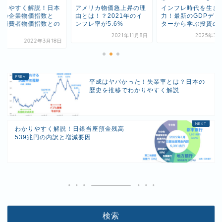
メリカ物価急上昇の理
インフレ時代を生き抜く
わかりやすく解説！
とは！？2021年のイ
力！最新のGDPデフレー
銀行の企業物価指数
レ率が5.6%
ターから学ぶ投資の基...
は？消費者物価指数
違...
2021年11月8日
2025年3月23日
2022年3
平成はヤバかった！失業率とは？日本の
歴史を推移でわかりやすく解説
わかりやすく解説！日銀当座預金残高
539兆円の内訳と増減要因
検索