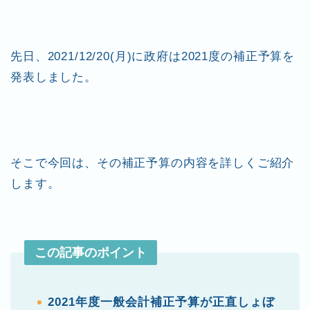
er
e
n
l
b
ot
o
e
先日、2021/12/20(月)に政府は2021度の補正予算を
o
発表しました。
k
そこで今回は、その補正予算の内容を詳しくご紹介
します。
この記事のポイント
2021年度一般会計補正予算が正直しょぼ