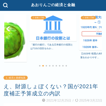
あおりんごの経済と金融
2. 金融と日銀
2. 金融と日銀
ある日本銀行の役割と
あなたが知らない中央
..
をわかりやすく解説
【1929年 暗黒の木曜日】ウォール街大暴
落をわかりやす...
1. 経済と基礎知識
え、財源しょぼくない？国が2021年
度補正予算成立の内訳
2021年12月25日
/
2025年3月22日