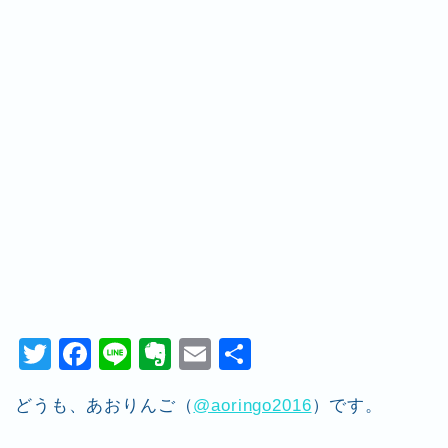
T
F
Li
E
E
共
wi
a
n
v
m
有
どうも、あおりんご（
@aoringo2016
）です。
tt
c
e
er
ai