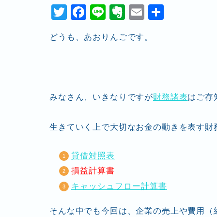
T
F
Li
E
E
共
wi
a
n
v
m
有
どうも、あおりんごです。
tt
c
e
er
ai
er
e
n
l
b
ot
o
e
みなさん、いきなりですが
財務諸表
はご存
o
k
生きていく上で大切なお金の動きを表す財
貸借対照表
損益計算書
キャッシュフロー計算書
そんな中でも今回は、企業の売上や費用（