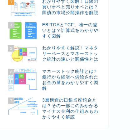
わかりやすく図解！日銀の
3
買いオペと売りオペとは？
国債の市場公開操作を解説
EBITDAとFCF、唯一の違
4
いとは？計算式をわかりや
すく図解
わかりやすく解説！マネタ
5
リーベースとマネーストッ
ク統計の違いと関係性とは
マネーストック統計とは?
6
銀行から経済へ供給された
お金の量をわかりやすく図
解
3層構造の日銀当座預金と
7
は？その一部にのみかかる
マイナス金利の仕組みもわ
かりやすく解説