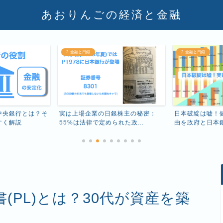
あおりんごの経済と金融
2. 金融と日銀
2. 金融と日銀
中央銀行とは？そ
実は上場企業の日銀株主の秘密：
日本破綻は嘘！
すく解説
55%は法律で定められた政...
由を政府と日本銀行
(PL)とは？30代が資産を築