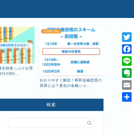
2. 金融と日銀
1. 経済と基礎知識
T
w
F
i
a
健全財政っぷりな理
え、こんなに
L
のBS...
厚生年金保険料
t
c
i
わかりやすく解説！昭和金融恐慌の
E
t
原因とは？過去の金融ショ...
e
n
v
e
E
b
e
e
r
m
検索
o
共
r
a
o
有
n
i
k
o
l