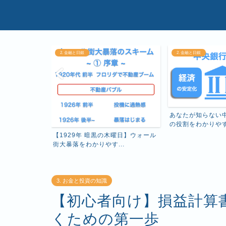
2. 金融と日銀
2. 金融と日銀
る日本銀行の役
あなたが知らない
...
の役割をわかりや
【1929年 暗黒の木曜日】ウォール
街大暴落をわかりやす...
3. お金と投資の知識
【初心者向け】損益計算書
くための第一歩