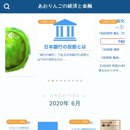
あおりんごの経済と金融
2. 金融と日銀
2. 金融と日銀
「銀行の銀行」である日本銀行の役割と
は?10の項目をわか...
【1929年 暗黒の木曜
落をわかりやす...
て
― ARCHIVES ―
2020年 6月
4. オススメ書籍
4. オススメ書籍