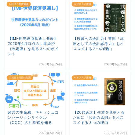
1. 経済と基礎知識
4. オススメ書籍
【IMF世界経済見通し発表】
【投資への会計力】書籍『武
2020年6月時点の世界経済
器としての会計思考力』をオ
（改定版）を見る３つのポイ
ススメする３つの理由
ント
2020年6月26日
2020年6月25日
3. お金と投資の知識
4. オススメ書籍
経営の生命線、キャッシュコ
【20代必読】生涯を見据える
ンバージョンサイクル
ために『お金の原則』をオス
（CCC）の計算式を知る
スメする３つの理由
2020年6月24日
2020年6月22日