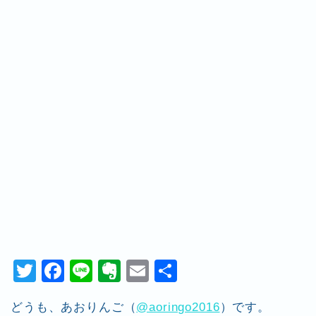
T
F
Li
E
E
共
wi
a
n
v
m
有
どうも、あおりんご（
@aoringo2016
）です。