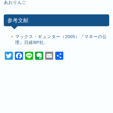
あおりんご
参考文献
マックス・ギュンター（2005）『マネーの公
理』日経BP社.
T
F
Li
E
E
共
wi
a
n
v
m
有
tt
c
e
er
ai
er
e
n
l
b
ot
o
e
o
k