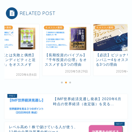
RELATED POST
オススメ書籍
4. オススメ書籍
4. オススメ書籍
研究とは失敗と偶然】
【長期投資のバイブル】
【必読】ビジョナリ
セレンディピティと近
『千年投資の公理』をオ
ンパニー4をオスス
医学』をオススメす
ススメする3つの理由
る3つの理由
.
2020年5月29日
2020年4月
2020年6月6日
【IMF世界経済見通し発表】2020年6月
時点の世界経済（改定版）を見る...
レベル高め！株で儲けている人が使う、
11個の企業決算書分析ツール