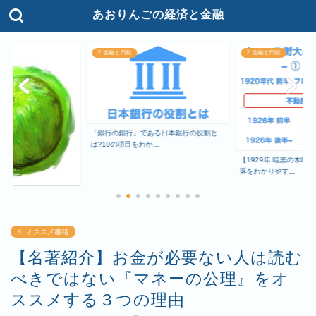
あおりんごの経済と金融
2. 金融と日銀
2. 金融と日銀
「銀行の銀行」である日本銀行の役割と
は?10の項目をわか...
【1929年 暗黒の木曜
落をわかりやす...
て
4. オススメ書籍
【名著紹介】お金が必要ない人は読む
べきではない『マネーの公理』をオ
ススメする３つの理由