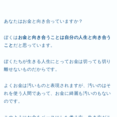
tt
c
e
er
ai
er
e
n
l
b
ot
あなたはお金と向き合っていますか？
o
e
o
ぼくは
お金と向き合うことは自分の人生と向き合う
k
こと
だと思っています。
ぼくたちが生きる人生にとってお金は切っても切り
離せないものだからです。
よくお金は汚いものと表現されますが、汚いのはそ
れを使う人間であって、お金に綺麗も汚いのもない
のです。