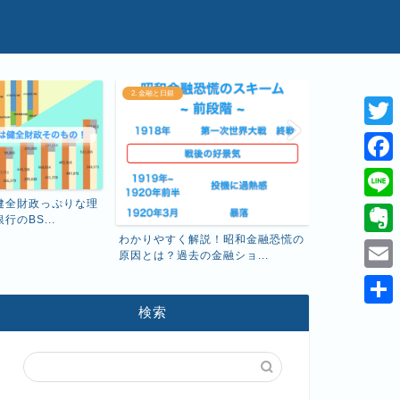
2. 金融と日銀
1. 経済と基礎知識
T
w
F
i
a
健全財政っぷりな理
え、こんなに
L
のBS...
厚生年金保険料
t
c
i
わかりやすく解説！昭和金融恐慌の
E
t
原因とは？過去の金融ショ...
e
n
v
e
E
b
e
e
r
m
検索
o
共
r
a
o
有
n
i
k
o
l