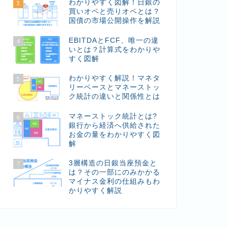
わかりやすく図解！日銀の
3
買いオペと売りオペとは？
国債の市場公開操作を解説
EBITDAとFCF、唯一の違
4
いとは？計算式をわかりや
すく図解
わかりやすく解説！マネタ
5
リーベースとマネーストッ
ク統計の違いと関係性とは
マネーストック統計とは?
6
銀行から経済へ供給された
お金の量をわかりやすく図
解
3層構造の日銀当座預金と
7
は？その一部にのみかかる
マイナス金利の仕組みもわ
かりやすく解説