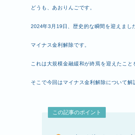
wi
a
n
v
m
有
どうも、あおりんごです。
tt
c
e
er
ai
er
e
n
l
2024年3月19日、歴史的な瞬間を迎えまし
b
ot
o
e
マイナス金利解除です。
o
k
これは大規模金融緩和が終焉を迎えたこと
そこで今回はマイナス金利解除について解
この記事のポイント