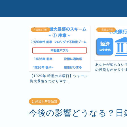
2. 金融と日銀
2. 金融と日銀
る日本銀行の役
あなたが知らない
...
の役割をわかりや
【1929年 暗黒の木曜日】ウォール
街大暴落をわかりやす...
1. 経済と基礎知識
今後の影響どうなる？日