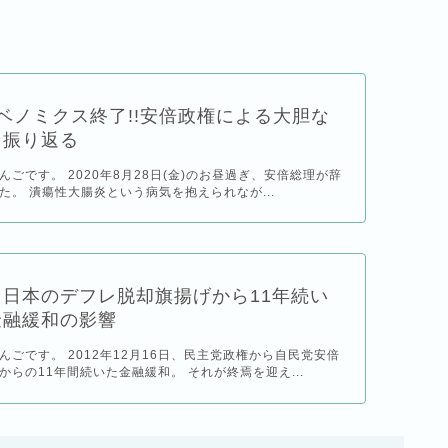
ベノミクス終了!!安倍政権による大胆な
を振り返る
ごです。 2020年8月28日(金)のお昼過ぎ、安倍総理が辞
た。 潰瘍性大腸炎という病気を抱えられなが...
日本のデフレ脱却旗揚げから11年続い
金融緩和の影響
んごです。 2012年12月16日、民主党政権から自民党安倍
からの11年間続いた金融緩和。 それが終焉を迎え...