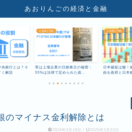
あおりんごの経済と金融
2. 金融と日銀
2. 金融と日銀
中央銀行とは？そ
実は上場企業の日銀株主の秘密：
日本破綻は嘘！
すく解説
55%は法律で定められた政...
由を政府と日本銀行
銀のマイナス金利解除とは
2024年3月19日
/
2025年3月22日