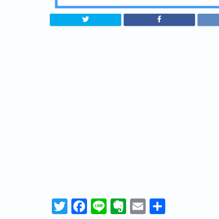
T
F
Li
E
E
共