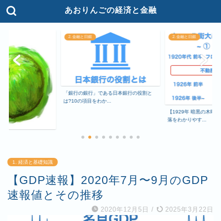
あおりんごの経済と金融
2. 金融と日銀
2. 金融と日銀
「銀行の銀行」である日本銀行の役割と
は?10の項目をわか...
【1929年 暗黒の木曜
落をわかりやす...
て
1. 経済と基礎知識
【GDP速報】2020年7月〜9月のGDP
速報値とその推移
2020年12月5日
/
2025年3月22日