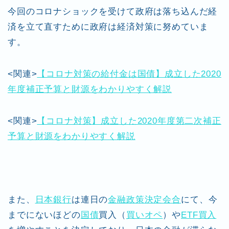
今回のコロナショックを受けて政府は落ち込んだ経
済を立て直すために政府は経済対策に努めていま
す。
<関連>
【コロナ対策の給付金は国債】成立した2020
年度補正予算と財源をわかりやすく解説
<関連>
【コロナ対策】成立した2020年度第二次補正
予算と財源をわかりやすく解説
また、
日本銀行
は連日の
金融政策決定会合
にて、今
までにないほどの
国債
買入（
買いオペ
）や
ETF買入