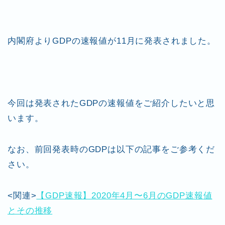
er
e
n
l
b
ot
o
e
内閣府よりGDPの速報値が11月に発表されました。
o
k
今回は発表されたGDPの速報値をご紹介したいと思
います。
なお、前回発表時のGDPは以下の記事をご参考くだ
さい。
<関連>
【GDP速報】2020年4月〜6月のGDP速報値
とその推移