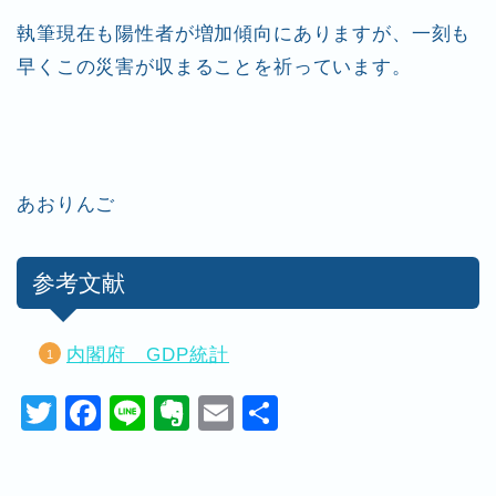
執筆現在も陽性者が増加傾向にありますが、一刻も
早くこの災害が収まることを祈っています。
あおりんご
参考文献
内閣府 GDP統計
T
F
Li
E
E
共
wi
a
n
v
m
有
tt
c
e
er
ai