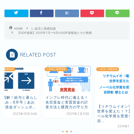
HOME
1. 経済と基礎知識
【GDP速報】2020年7月〜9月のGDP速報値とその推移
RELATED POST
 経済と基礎知識
1. 経済と基礎知識
1. 経済と基礎知識
刊 図解！給与と暮らし
インフレ時代に備える！
先読み：8月号｜あお
名目賃金と実質賃金の計
【リチウムイオン電
んご賃金ダッシュボ...
算方法と購買力の守り方
世界を変えた！？】
2025年10月26日
2025年2月10日
ベル化学賞を受賞し
吉...
2019年10