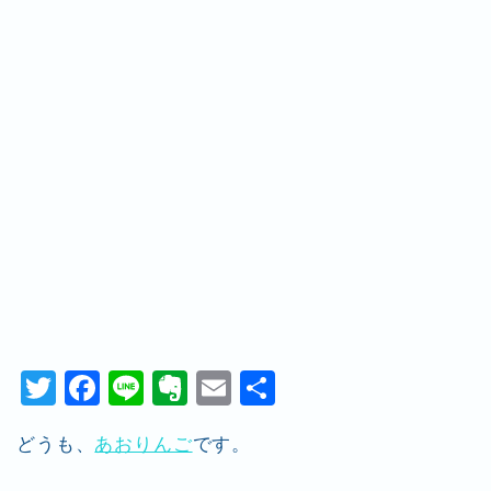
T
F
Li
E
E
共
wi
a
n
v
m
有
どうも、
あおりんご
です。
tt
c
e
er
ai