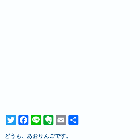
T
F
Li
E
E
共
wi
a
n
v
m
有
どうも、あおりんごです。