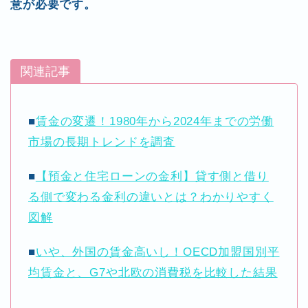
意が必要です。
関連記事
■
賃金の変遷！1980年から2024年までの労働
市場の長期トレンドを調査
■
【預金と住宅ローンの金利】貸す側と借り
る側で変わる金利の違いとは？わかりやすく
図解
■
いや、外国の賃金高いし！OECD加盟国別平
均賃金と、G7や北欧の消費税を比較した結果