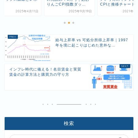
ト
りんごCPI指数ダッ...
CPIと推移チャートで.
2025年4月11日
2025年9月19日
2021年1
給与上昇率 vs 可処分所得上昇率｜1997
年を境に起こりはじめた意外な...
インフレ時代に備える！名目賃金と実質
賃金の計算方法と購買力の守り方
検索