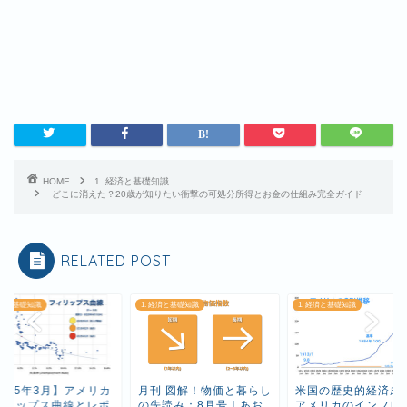
HOME
1. 経済と基礎知識
どこに消えた？20歳が知りたい衝撃の可処分所得とお金の仕組み完全ガイド
RELATED POST
 経済と基礎知識
1. 経済と基礎知識
1. 経済と基礎知識
2025年3月】アメリカ
月刊 図解！物価と暮らし
米国の歴史的経済成
ィリップス曲線とレポ
の先読み：8月号｜あお
アメリカのインフレ