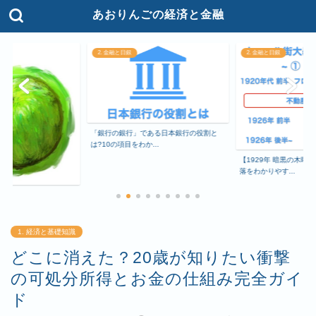
あおりんごの経済と金融
2. 金融と日銀
2. 金融と日銀
「銀行の銀行」である日本銀行の役割と
は?10の項目をわか...
【1929年 暗黒の木曜
落をわかりやす...
て
1. 経済と基礎知識
どこに消えた？20歳が知りたい衝撃
の可処分所得とお金の仕組み完全ガイ
ド