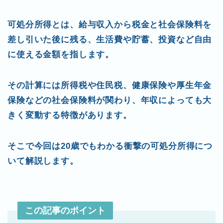
tt
c
e
er
ai
er
e
n
l
可処分所得とは、給与収入から税金と社会保険料を
b
ot
差し引いた後に残る、生活費や貯蓄、投資など自由
o
e
に使える金額を指します。
o
k
その計算には所得税や住民税、健康保険や厚生年金
保険などの社会保険料が関わり、年収によっても大
きく変動する特徴があります。
そこで今回は20歳でもわかる衝撃の可処分所得につ
いて解説します。
この記事のポイント