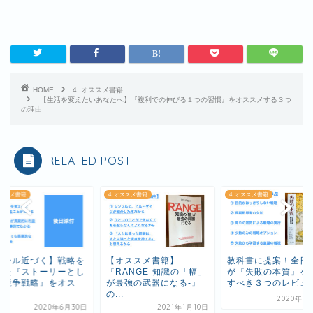
HOME
4. オススメ書籍
【生活を変えたいあなたへ】『複利での伸びる１つの習慣』をオススメする３つ
の理由
RELATED POST
 オススメ書籍
4. オススメ書籍
4. オススメ書籍
オススメ書籍】
教科書に提案！全日本人
【ゴール近づく】戦
RANGE-知識の「幅」
が『失敗の本質』を必読
描いた『ストーリー
最強の武器になる-』
すべき３つのレビュー
ての競争戦略』をオ
.
ス...
2020年5月16日
2021年1月10日
2020年6