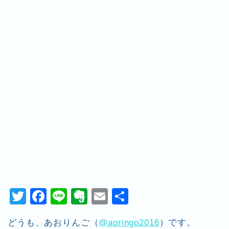
T
F
Li
E
E
共
wi
a
n
v
m
有
どうも、あおりんご（
@aoringo2016
）です。