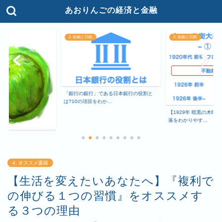
あおりんごの経済と金融
2. 金融と日銀
2. 金融と日銀
ある日本銀行の役割と
あなたが知らない中央
..
をわかりやすく解説
【1929年 暗黒の木曜日】ウォール街大暴
落をわかりやす...
4. オススメ書籍
【生活を変えたいあなたへ】『複利で
の伸びる１つの習慣』をオススメす
る３つの理由