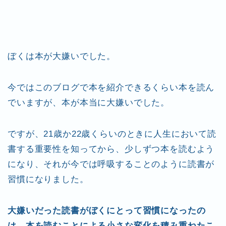
tt
c
e
er
ai
er
e
n
l
b
ot
o
e
ぼくは本が大嫌いでした。
o
k
今ではこのブログで本を紹介できるくらい本を読ん
でいますが、本が本当に大嫌いでした。
ですが、21歳か22歳くらいのときに人生において読
書する重要性を知ってから、少しずつ本を読むよう
になり、それが今では呼吸することのように読書が
習慣になりました。
大嫌いだった読書がぼくにとって習慣になったの
は、本を読むことによる小さな変化を積み重ねたこ