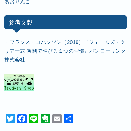
あおりんご
参考文献
・フランス・ヨハンソン（2019）『ジェームズ・ク
リアー式 複利で伸びる１つの習慣』パンローリング
株式会社
T
F
Li
E
E
共
wi
a
n
v
m
有