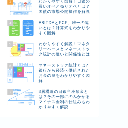
わかりやすく図解！日銀の
3
買いオペと売りオペとは？
国債の市場公開操作を解説
EBITDAとFCF、唯一の違
4
いとは？計算式をわかりや
すく図解
わかりやすく解説！マネタ
5
リーベースとマネーストッ
ク統計の違いと関係性とは
マネーストック統計とは?
6
銀行から経済へ供給された
お金の量をわかりやすく図
解
3層構造の日銀当座預金と
7
は？その一部にのみかかる
マイナス金利の仕組みもわ
かりやすく解説