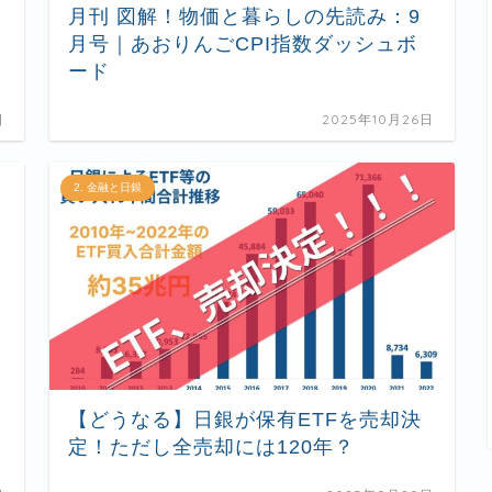
月刊 図解！物価と暮らしの先読み：9
月号｜あおりんごCPI指数ダッシュボ
ード
日
2025年10月26日
2. 金融と日銀
【どうなる】日銀が保有ETFを売却決
定！ただし全売却には120年？