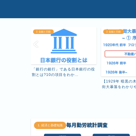
2. 金融と日銀
2. 金融と日銀
る日本銀行の役
あなたが知らない
...
の役割をわかりや
【1929年 暗黒の木曜日】ウォール
街大暴落をわかりやす...
1. 経済と基礎知識