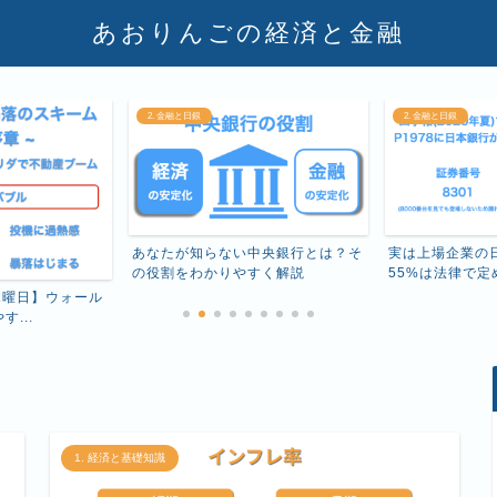
あおりんごの経済と金融
2. 金融と日銀
2. 金融と日銀
中央銀行とは？そ
実は上場企業の日銀株主の秘密：
日本破綻は嘘！
すく解説
55%は法律で定められた政...
由を政府と日本銀行
1. 経済と基礎知識