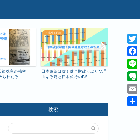
2. 金融と日銀
1. 経済と基礎知識
T
w
F
i
a
健全財政っぷりな理
え、こんなに
L
のBS...
厚生年金保険料
t
c
i
わかりやすく解説！昭和金融恐慌の
E
t
原因とは？過去の金融ショ...
e
n
v
e
E
b
e
e
r
m
検索
o
共
r
a
o
有
n
i
k
o
l