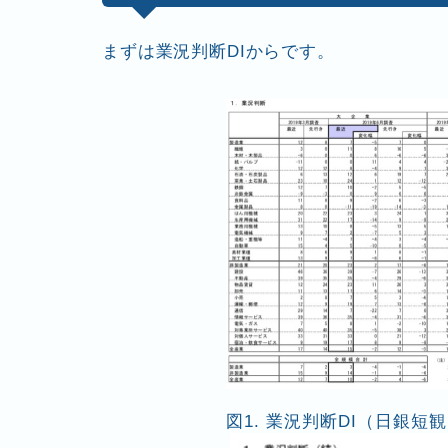
まずは業況判断DIからです。
図1. 業況判断DI（日銀短