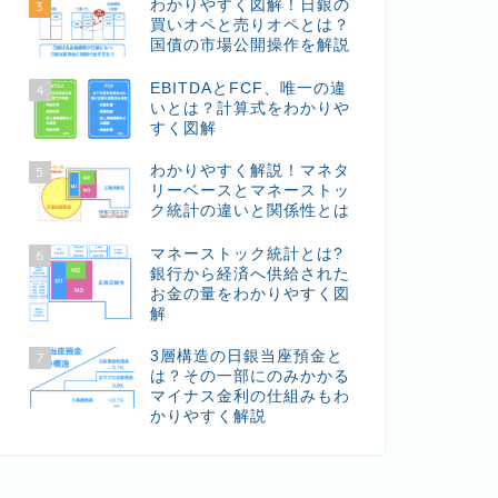
わかりやすく図解！日銀の
3
買いオペと売りオペとは？
国債の市場公開操作を解説
EBITDAとFCF、唯一の違
4
いとは？計算式をわかりや
すく図解
わかりやすく解説！マネタ
5
リーベースとマネーストッ
ク統計の違いと関係性とは
マネーストック統計とは?
6
銀行から経済へ供給された
お金の量をわかりやすく図
解
3層構造の日銀当座預金と
7
は？その一部にのみかかる
マイナス金利の仕組みもわ
かりやすく解説