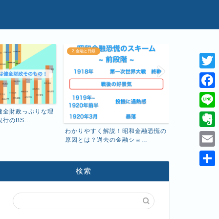
2. 金融と日銀
1. 経済と基礎知識
T
w
F
i
a
健全財政っぷりな理
え、こんなに
L
のBS...
厚生年金保険料
t
c
i
わかりやすく解説！昭和金融恐慌の
E
t
原因とは？過去の金融ショ...
e
n
v
e
E
b
e
e
r
m
検索
o
共
r
a
o
有
n
i
k
o
l