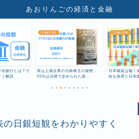
あおりんごの経済と金融
2. 金融と日銀
2. 金融と日銀
中央銀行とは？そ
実は上場企業の日銀株主の秘密：
日本破綻は嘘！
すく解説
55%は法律で定められた政...
由を政府と日本銀行
発表の日銀短観をわかりやすく