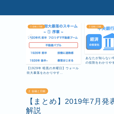
2. 金融と日銀
2. 金融と日銀
る日本銀行の役
あなたが知らない
...
の役割をわかりや
【1929年 暗黒の木曜日】ウォール
街大暴落をわかりやす...
2. 金融と日銀
【まとめ】2019年7月
解説